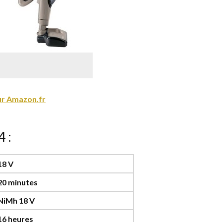
sur Amazon.fr
 :
18 V
20 minutes
NiMh 18 V
16 heures