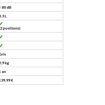
< 80 dB
0.3 L
(2 positions)
Gris
2.9 kg
1 an
139.99 €