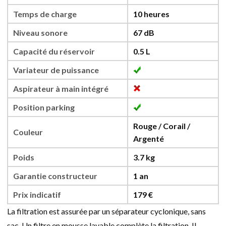
Temps de charge
10 heures
Niveau sonore
67 dB
Capacité du réservoir
0.5 L
Variateur de puissance
Aspirateur à main intégré
Position parking
Rouge / Corail /
Couleur
Argenté
Poids
3.7 kg
Garantie constructeur
1 an
Prix indicatif
179 €
La filtration est assurée par un séparateur cyclonique, sans
sac. Un filtre en mousse lavable complète la filtration. Il